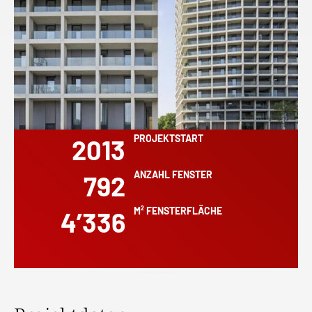
PROJEKTSTART
2013
ANZAHL FENSTER
792
M² FENSTERFLÄCHE
4’336